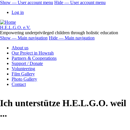
Skip
Show — User account menu
Hide — User account menu
to
User
Log in
main
account
content
menu
H.E.L.G.O. e.V.
Empowering underprivileged children through holistic education
Show — Main navigation
Hide — Main navigation
Main
About us
navigation
Our Project in Howrah
Partners & Cooperations
Support / Donate
Volunteering
Film Gallery
Photo Gallery
Contact
Ich unterstütze H.E.L.G.O. weil
...