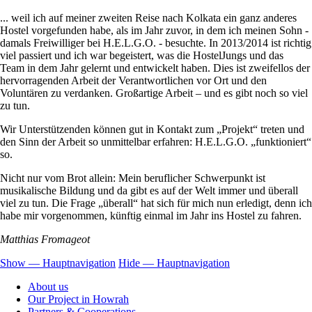
... weil ich auf meiner zweiten Reise nach Kolkata ein ganz anderes
Hostel vorgefunden habe, als im Jahr zuvor, in dem ich meinen Sohn -
damals Freiwilliger bei H.E.L.G.O. - besuchte. In 2013/2014 ist richtig
viel passiert und ich war begeistert, was die HostelJungs und das
Team in dem Jahr gelernt und entwickelt haben. Dies ist zweifellos der
hervorragenden Arbeit der Verantwortlichen vor Ort und den
Voluntären zu verdanken. Großartige Arbeit – und es gibt noch so viel
zu tun.
Wir Unterstützenden können gut in Kontakt zum „Projekt“ treten und
den Sinn der Arbeit so unmittelbar erfahren: H.E.L.G.O. „funktioniert“
so.
Nicht nur vom Brot allein: Mein beruflicher Schwerpunkt ist
musikalische Bildung und da gibt es auf der Welt immer und überall
viel zu tun. Die Frage „überall“ hat sich für mich nun erledigt, denn ich
habe mir vorgenommen, künftig einmal im Jahr ins Hostel zu fahren.
Matthias Fromageot
Show — Hauptnavigation
Hide — Hauptnavigation
Hauptnavigation
About us
Our Project in Howrah
Partners & Cooperations