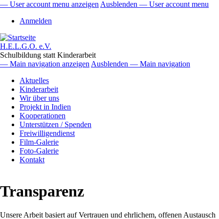
Direkt
— User account menu anzeigen
Ausblenden — User account menu
zum
User
Anmelden
Inhalt
account
menu
H.E.L.G.O. e.V.
Schulbildung statt Kinderarbeit
— Main navigation anzeigen
Ausblenden — Main navigation
Main
Aktuelles
navigation
Kinderarbeit
Wir über uns
Projekt in Indien
Kooperationen
Unterstützen / Spenden
Freiwilligendienst
Film-Galerie
Foto-Galerie
Kontakt
Transparenz
Unsere Arbeit basiert auf Vertrauen und ehrlichem, offenen Austausch