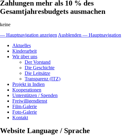
Zahlungen mehr als 10 % des
Gesamtjahresbudgets ausmachen
keine
— Hauptnavigation anzeigen
Ausblenden — Hauptnavigation
Hauptnavigation
Aktuelles
Kinderarbeit
Wir über uns
Der Vorstand
Die Geschichte
Die Leitsätze
Transparenz (ITZ)
Projekt in Indien
Kooperationen
Unterstützen / Spenden
Freiwilligendienst
Film-Galerie
Foto-Galerie
Kontakt
Website Language / Sprache